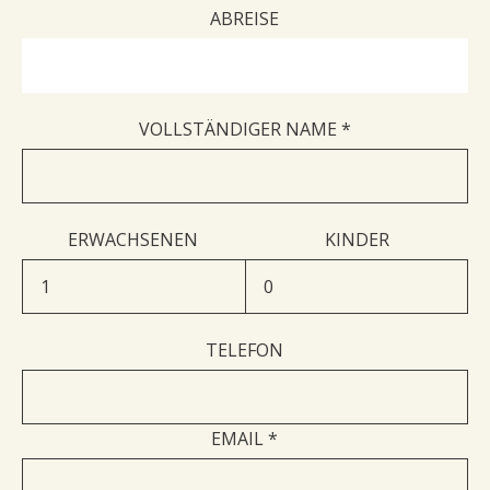
ABREISE
VOLLSTÄNDIGER NAME *
ERWACHSENEN
KINDER
info@fundanavillas.com
+30 26630 22532
TELEFON
BUCHEN SIE JETZT
KONTAKTIERE UNS
EMAIL *